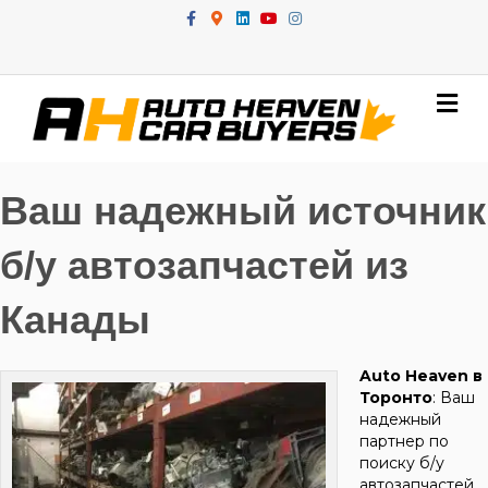
Facebook
Google-maps
Linkedin
Youtube
Instagram
Me
Ваш надежный источник
б/у автозапчастей из
Канады
Auto Heaven в
Торонто
: Ваш
надежный
партнер по
поиску б/у
автозапчастей